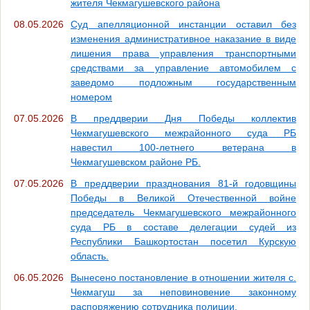
жителя Чекмагушевского района
08.05.2026
Суд апелляционной инстанции оставил без
изменения административное наказание в виде
лишения права управления транспортными
средствами за управление автомобилем с
заведомо подложным государственным
номером
07.05.2026
В преддверии Дня Победы коллектив
Чекмагушевского межрайонного суда РБ
навестил 100-летнего ветерана в
Чекмагушевском районе РБ.
07.05.2026
В преддверии празднования 81-й годовщины
Победы в Великой Отечественной войне
председатель Чекмагушевского межрайонного
суда РБ в составе делегации судей из
Республики Башкортостан посетил Курскую
область.
06.05.2026
Вынесено постановление в отношении жителя с.
Чекмагуш за неповиновение законному
распоряжению сотрудника полиции.